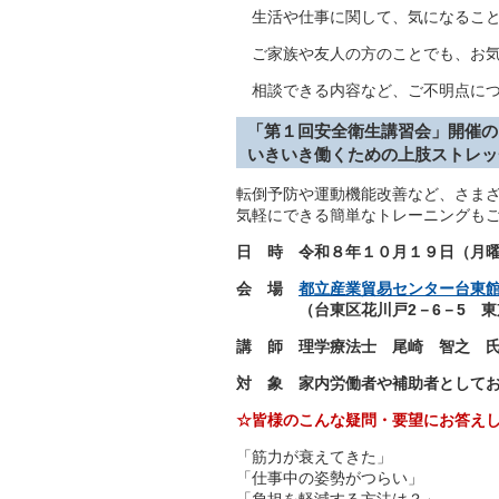
生活や仕事に関して、気になること
ご家族や友人の方のことでも、お気
相談できる内容など、ご不明点につ
「第１回安全衛生講習会」開催
いきいき働くための上肢ストレッ
転倒予防や運動機能改善など、さま
気軽にできる簡単なトレーニングも
日 時 令和８年１０月１９日（月曜日
会 場
都立産業貿易センター台東
（台東区花川戸2－6－5 
講 師 理学療法士 尾崎 智之 
対 象 家内労働者や補助者として
☆皆様のこんな疑問・要望にお答え
「筋力が衰えてきた」
「仕事中の姿勢がつらい」
「負担を軽減する方法は？」