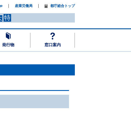
ge
産業労働局
都庁総合トップ
特
大
発行物
窓口案内