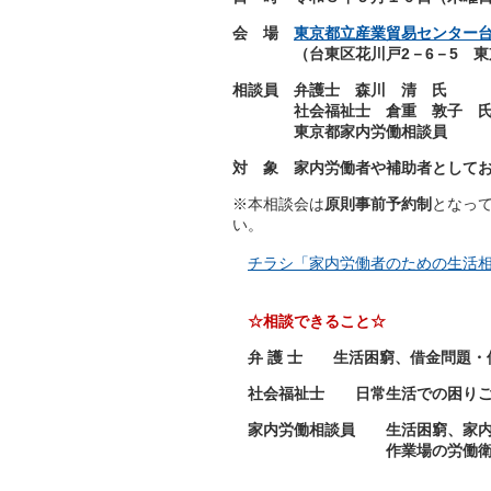
会 場
東京都立産業貿易センター
（台東区花川戸2－6－5 東京
相談員 弁護士 森川 清 氏
社会福祉士 倉重 敦子 
東京都家内労働相談員
対 象 家内労働者や補助者として
※本相談会は
原則事前予約制
となっ
い。
チラシ「家内労働者のための生活
☆
相談できること☆
弁 護 士 生活困窮、借金問題・
社会福祉士 日常生活での困りご
家内労働相談員 生活困窮、家内
作業場の労働衛生環境の改