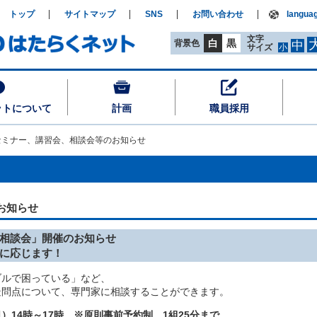
トップ
サイトマップ
SNS
お問い合わせ
langua
文字
白
黒
背景色
中
サイズ
小
ットについて
計画
職員採用
セミナー、講習会、相談会等のお知らせ
お知らせ
相談会」開催のお知らせ
談に応じます！
ブルで困っている」など、
疑問点について、専門家に相談することができます。
14時～17時 ※原則事前予約制、1組25分まで