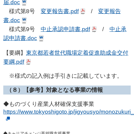
届.doc
様式第8号
変更報告書.pdf
/
変更報告
書.doc
様式第9号
中止承認申請書.pdf
/
中止承
認申請書.doc
【要綱】
東京都若者世代職場定着促進助成金交付
要綱.pdf
※様式の記入例は手引きに記載しています。
（８）
【参考】対象となる事業の情報
◆ものづくり産業人材確保支援事業
https://www.tokyoshigoto.jp/jigyousyo/monozukuri_
◆キャリアチェンジ再就職支援事業