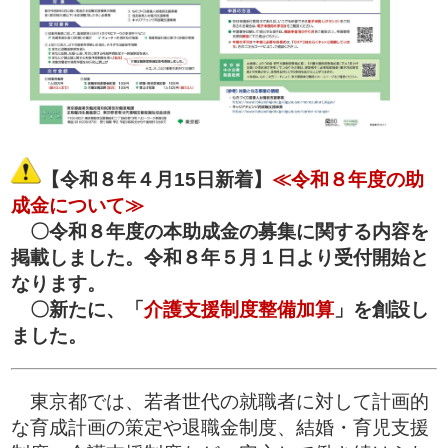
【令和８年４月15日新着】
≪令和８年度の助
成金について≫
〇令和８年度の本助成金の募集に関する内容を
掲載しました。令和８年５月１日より受付開始と
なります。
〇
新たに、「
介護支援制度整備加算
」を創設し
ました。
東京都では、若者世代の就職者に対して計画的
な育成計画の策定や退職金制度、結婚・育児支援