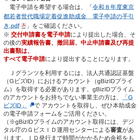
電子申請を希望する場合は、「
令和８年度東京
都若者世代職場定着促進助成金 電子申請の手引
き.pdf
」をご確認ください。
※
交付申請書を電子申請
により提出した場合、そ
の後の
実績報告書、撤回届、中止申請書及び再提
出書類
は、
すべて電子申請
により提出することになります。
Ｊグランツを利用するには、法人共通認証基盤
（GビズID）におけるアカウント（gBizIDプライ
ム）を取得する必要があります。gBizIDプライム
のアカウントをお持ちでない事業主の方は、
「G
ビズID」
で アカウントを取得し、ぜひ本助成金
の電子申請フォームをご活用ください。
（※gBizIDプライムのアカウント取得には、デジ
タル庁のＧビスＩＤ運用センターによる
審査
があ
ります。ＩＤ発行まで時間がかかるため余裕をも