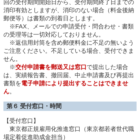
回の受付期間開始日から、受付期間終了日までの
消印有効としますが、消印のない場合（料金後納
郵便等）は書類の到着日とします。
※FAX、メールでの申請受付・問合わせ・書類
の受理等は一切対応しておりません。
※返信用封筒を含め郵便料金に不足の無いよう
ご注意ください。不足している場合、受付できま
せん。
※
交付申請書を
郵送又は窓口
で提出した場合
は、実績報告書、撤回届、中止申請書及び再提出
書類を
電子申請により提出することはできませ
ん
。
第６ 受付窓口・時間
【受付窓口】
東京都正規雇用化推進窓口（東京都若者世代職
場定着促進助成金担当）