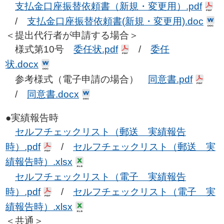
支払金口座振替依頼書（新規・変更用）.pdf
/
支払金口座振替依頼書(新規・変更用).doc
＜提出代行者が申請する場合＞
様式第10号
委任状.pdf
/
委任
状.docx
参考様式（電子申請の場合）
同意書.pdf
/
同意書.docx
●実績報告時
セルフチェックリスト（郵送 実績報告
時）.pdf
/
セルフチェックリスト（郵送 実
績報告時）.xlsx
セルフチェックリスト（電子 実績報告
時）.pdf
/
セルフチェックリスト（電子 実
績報告時）.xlsx
＜共通＞