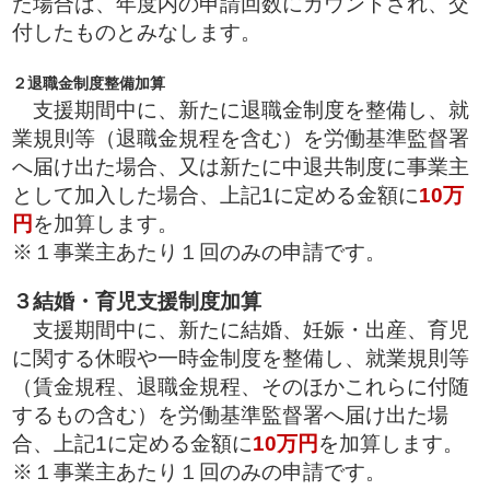
た場合は、年度内の申請回数にカウントされ、交
付したものとみなします。
２退職金制度整備加算
支援期間中に、新たに退職金制度を整備し、就
業規則等（退職金規程を含む）を労働基準監督署
へ届け出た場合、又は新たに中退共制度に事業主
として加入した場合、上記1に定める金額に
10万
円
を加算します。
※１事業主あたり１回のみの申請です。
３結婚・育児支援制度加算
支援期間中に、新たに結婚、妊娠・出産、育児
に関する休暇や一時金制度を整備し、就業規則等
（賃金規程、退職金規程、そのほかこれらに付随
するもの含む）を労働基準監督署へ届け出た場
合、上記1に定める金額に
10万円
を加算します。
※１事業主あたり１回のみの申請です。