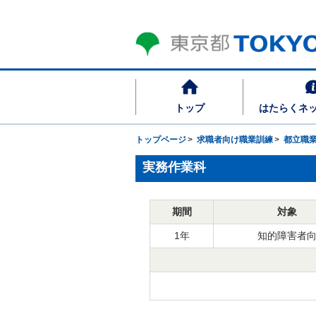
トップ
はたらくネ
トップページ
求職者向け職業訓練
都立職
実務作業科
期間
対象
1年
知的障害者