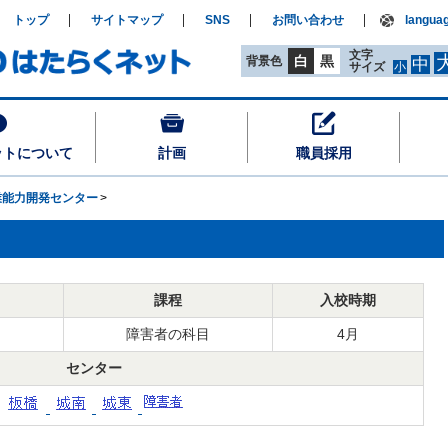
トップ
サイトマップ
SNS
お問い合わせ
langua
文字
白
黒
背景色
中
サイズ
小
ットについて
計画
職員採用
業能力開発センター
課程
入校時期
向
障害者の科目
4月
センター