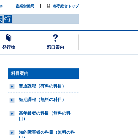
ge
産業労働局
都庁総合トップ
特
大
発行物
窓口案内
科目案内
普通課程（有料の科目）
短期課程（無料の科目）
高年齢者の科目（無料の科
目）
知的障害者の科目（無料の科
目）