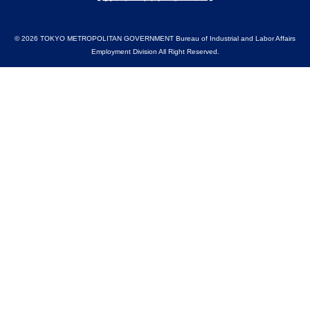
© 2026 TOKYO METROPOLITAN GOVERNMENT Bureau of Industrial and Labor Affairs
Employment Division All Right Reserved.