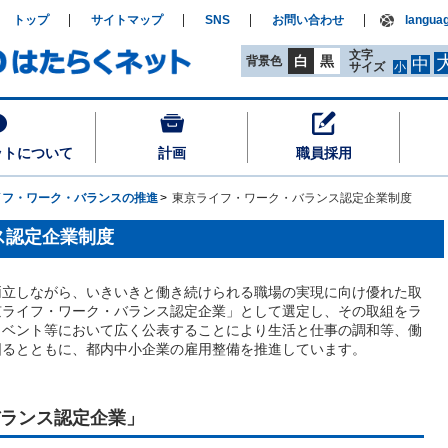
トップ
サイトマップ
SNS
お問い合わせ
langua
文字
白
黒
背景色
中
サイズ
小
ットについて
計画
職員採用
イフ・ワーク・バランスの推進
東京ライフ・ワーク・バランス認定企業制度
ス認定企業制度
両立しながら、いきいきと働き続けられる職場の実現に向け優れた取
京ライフ・ワーク・バランス認定企業」として選定し、その取組をラ
イベント等において広く公表することにより生活と仕事の調和等、働
図るとともに、都内中小企業の雇用整備を推進しています。
ランス認定企業」