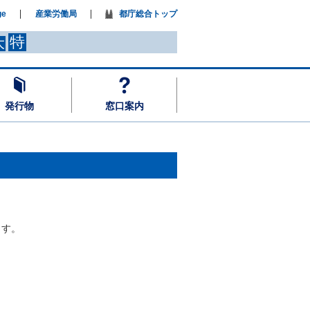
ge
産業労働局
都庁総合トップ
特
大
発行物
窓口案内
ます。