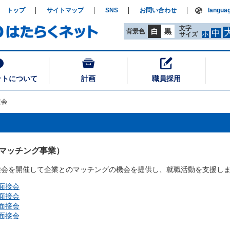
トップ
サイトマップ
SNS
お問い合わせ
langua
文字
白
黒
背景色
中
サイズ
小
ットについて
計画
職員採用
接会
マッチング事業）
会を開催して企業とのマッチングの機会を提供し、就職活動を支援し
面接会
面接会
面接会
面接会