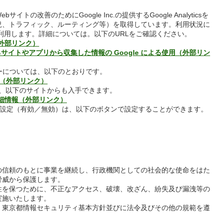
トの改善のためにGoogle Inc.の提供するGoogle Analyticsを
況、トラフィック、ルーティング等）を取得しています。利用状況に
、利用します。詳細については。以下のURLをご確認ください。
約（外部リンク）
するサイトやアプリから収集した情報の Google による使用（外部リン
シーについては、以下のとおりです。
ー（外部リンク）
する情報は、以下のサイトからも入手できます。
する詳細情報（外部リンク）
するCookie設定（有効／無効）は、以下のボタンで設定することができます。
の信頼のもとに事業を継続し、行政機関としての社会的な使命をはた
脅威から保護します。
性を保つために、不正なアクセス、破壊、改ざん、紛失及び漏洩等の
実施いたします。
、東京都情報セキュリティ基本方針並びに法令及びその他の規範を遵