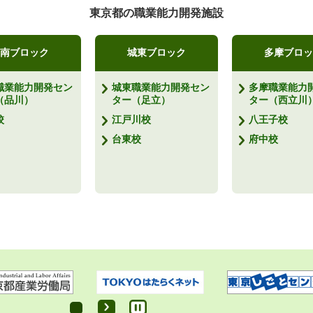
東京都の職業能力開発施設
南ブロック
城東ブロック
多摩ブロッ
職業能力開発セン
城東職業能力開発セン
多摩職業能力
（品川）
ター（足立）
ター（西立川
校
江戸川校
八王子校
台東校
府中校