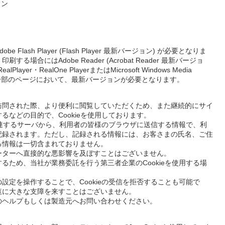
ョン
lash Player (Flash Player 最新バージョン) が必要となりま
る場合にはAdobe Reader (Acrobat Reader 最新バージョ
er・RealOne PlayerまたはMicrosoft Windows Media
す。一部のページにおいて、最新バージョンが必要となります。
訪問された際、より便利に閲覧していただくため、また継続的にサイ
るなどの目的で、Cookieを使用しております。
に関連するサーバから、利用者の皆様のブラウザに送信する情報で、利
記録されます。ただし、記録される情報には、お客さまの氏名、ご住
る情報は一切含まれておりません。
ーターへ直接的な悪影響を及ぼすことはございません。
るため、当社が業務委託を行う第三者企業のCookieを使用する場
設定を操作することで、Cookieの受信を拒否することも可能で
覧に大きな支障を来すことはございません。
のヘルプもしくは製造元へお問い合わせください。