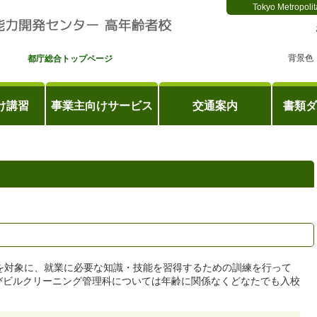
Tokyo Metropolit
背景色
都庁総合トップページ
け講習
事業主向けサービス
交通案内
書類ダ
を対象に、就業に必要な知識・技能を習得するための訓練を行って
びビルクリーニング管理科については年齢に関係なくどなたでも入校