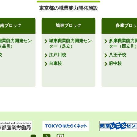
東京都の職業能力開発施設
南ブロック
城東ブロック
多摩ブロッ
職業能力開発セン
城東職業能力開発セン
多摩職業能力
（品川）
ター（足立）
ター（西立川
校
江戸川校
八王子校
台東校
府中校