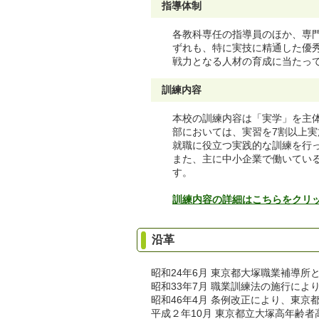
指導体制
各教科専任の指導員のほか、専
ずれも、特に実技に精通した優
戦力となる人材の育成に当たっ
訓練内容
本校の訓練内容は「実学」を主
部においては、実習を7割以上
就職に役立つ実践的な訓練を行
また、主に中小企業で働いてい
す。
訓練内容の詳細はこちらをクリ
沿革
昭和24年6月 東京都大塚職業補導所
昭和33年7月 職業訓練法の施行に
昭和46年4月 条例改正により、東
平成２年10月 東京都立大塚高年齢