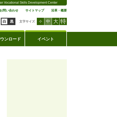
an Vocational Skills Development Center
お問い合わせ
サイトマップ
沿革・概要
特
大
中
白
黒
文字サイズ
小
ウンロード
イベント