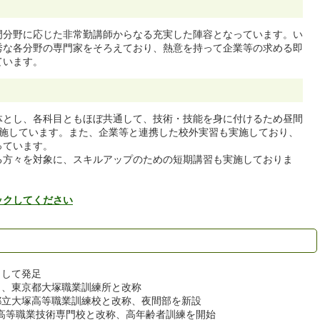
門分野に応じた非常勤講師からなる充実した陣容となっています。い
秀な各分野の専門家をそろえており、熱意を持って企業等の求める即
ています。
体とし、各科目ともほぼ共通して、技術・技能を身に付けるため昼間
実施しています。また、企業等と連携した校外実習も実施しており、
っています。
る方々を対象に、スキルアップのための短期講習も実施しておりま
ックしてください
として発足
より、東京都大塚職業訓練所と改称
京都立大塚高等職業訓練校と改称、夜間部を新設
者高等職業技術専門校と改称、高年齢者訓練を開始