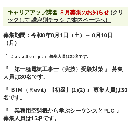
キャリアアップ講習
８月募集のお知らせ
(クリ
ックして 講座別チラシ ご案内ページへ）
募集期間：令和8年8月1日（土）～ 8月10日
（月）
『
J a v a S c r i p t
』
募集人員は25名です。
『 第一種電気工事士（実技）受験対策
』
募集
人員は30名です。
『
ＢIＭ（Ｒevit）【初級】(1)(2)
』
募集人員は30
名です。
『
業務用空調機から学ぶシーケンスとPLC
』
募集人員は15名です。