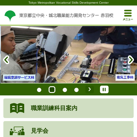
Tokyo Metropolitan Vocational Skills Development Center
職業訓練
科目案内
見学会