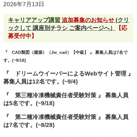
2026年7月13日
キャリアアップ講習
追加募集のお知らせ
(クリ
ックして 講座別チラシ ご案内ページへ）
【応
募受付中】
『 CAD製図（建築）（Jw_cad）【中級】
』
募集人員は7名で
す。
(~9/18)
『 ドリームウイーバーによるWebサイト管理
』
募集人員は12名です。
(~9/4)
『 第三種冷凍機械責任者受験対策
』
募集人員
は5名です。
(~9/18)
『 第二種冷凍機械責任者受験対策
』
募集人員
は7名です。
(~8/28)