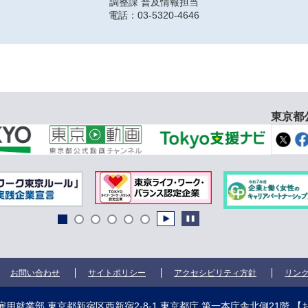
調整課 普及情報担当
電話：03-5320-4646
東京都
お問い合わせ
サイトポリシー
アクセシビリティ方針
リン
用就業部 東京都新宿区西新宿2-8-1 東京都庁 第一本庁舎北側21階
【