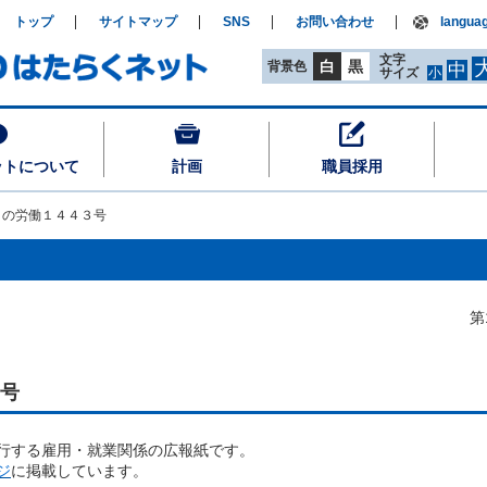
トップ
サイトマップ
SNS
お問い合わせ
langua
文字
白
黒
背景色
中
サイズ
小
ットについて
計画
職員採用
うの労働１４４３号
第1443号 令和８年(
東京都産業労
号
発行する雇用・就業関係の広報紙です。
ジ
に掲載しています。