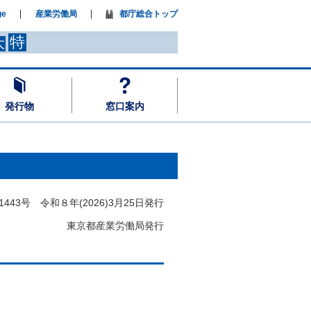
ge
産業労働局
都庁総合トップ
特
大
発行物
窓口案内
2026)3
月25日発行
働局発行