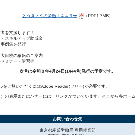
とうきょうの労働１４４３号
（PDF1.7MB）
業者を支援します！
る・スキルアップ助成金
好事例集を発行
・大田校の移転のご案内
のセミナー・講習等
次号は令和８年4月24日(1444
号)発行の予定です。
をご覧いただくにはAdobe Reader(フリー)が必要です。
ト）の表示またはバナーには、リンクがついています。そこから各ホー
お問い合わせ先
東京都産業労働局 雇用就業部