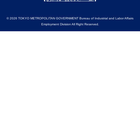
© 2026 TOKYO METROPOLITAN GOVERNMENT Bureau of Industrial and Labor Affairs
Employment Division All Right Reserved.