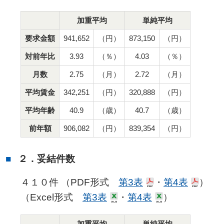
加重平均
単純平均
要求金額
941,652
（円）
873,150
（円）
対前年比
3.93
（％）
4.03
（％）
月数
2.75
（月）
2.72
（月）
平均賃金
342,251
（円）
320,888
（円）
平均年齢
40.9
（歳）
40.7
（歳）
前年額
906,082
（円）
839,354
（円）
２．妥結件数
４１０件 （PDF形式
第3表
・
第4表
）
（Excel形式
第3表
・
第4表
）
加重平均
単純平均