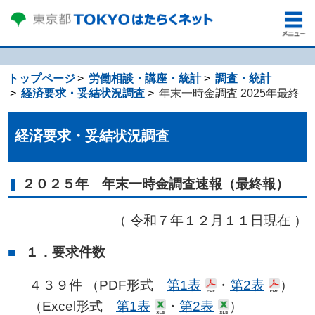
トップページ
労働相談・講座・統計
調査・統計
経済要求・妥結状況調査
年末一時金調査 2025年最終
経済要求・妥結状況調査
２０２５年 年末一時金調査速報（最終報）
（ 令和７年１２月１１日現在 ）
１．要求件数
４３９件 （PDF形式
第1表
・
第2表
）
（Excel形式
第1表
・
第2表
）