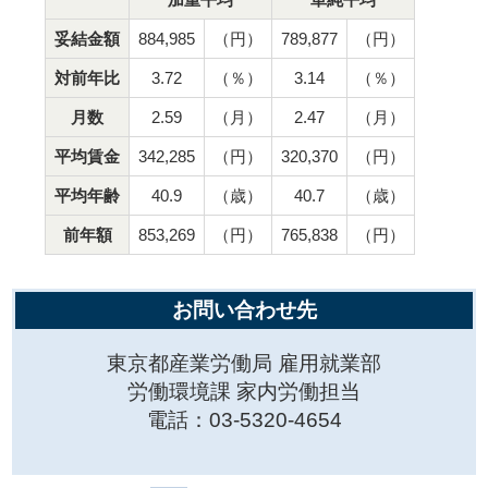
妥結金額
884,985
（円）
789,877
（円）
対前年比
3.72
（％）
3.14
（％）
月数
2.59
（月）
2.47
（月）
平均賃金
342
,285
（円）
320,370
（円）
平均年齢
40.9
（歳）
40.7
（歳）
前年額
853,269
（円）
765,838
（円）
お問い合わせ先
東京都産業労働局 雇用就業部
労働環境課 家内労働担当
電話：03-5320-4654