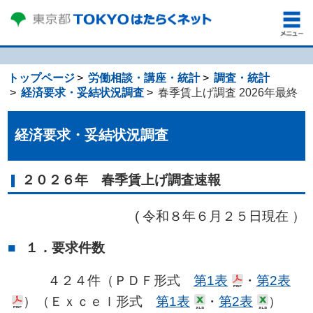
トップページ
労働相談・講座・統計
調査・統計
経済要求・妥結状況調査
春季賃上げ調査 2026年最終
経済要求・妥結状況調査
２０２６年 春季賃上げ調査速報
( 令和８年６月２５日現在 ）
１．要求件数
４２４件（ＰＤＦ形式
第1表
・
第2表
）（Ｅｘｃｅｌ形式
第1表
・
第2表
）