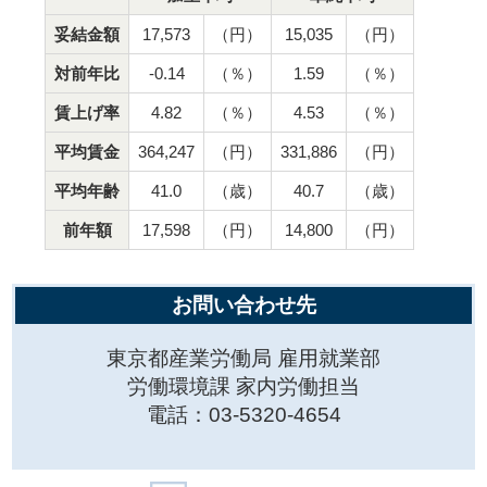
妥結金額
17,573
（円）
15,035
（円）
対前年比
-0.14
（％）
1.59
（％）
賃上げ率
4.82
（％）
4.53
（％）
平均賃金
364,247
（円）
331,886
（円）
平均年齢
41.0
（歳）
40.7
（歳）
前年額
17,598
（円）
14,800
（円）
お問い合わせ先
東京都産業労働局 雇用就業部
労働環境課 家内労働担当
電話：03-5320-4654