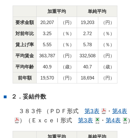
加重平均
単純平均
要求金額
20,207
（円）
19,203
（円）
対前年比
3.25
（％）
2.72
（％）
賃上げ率
5.55
（％）
5.78
（％）
平均賃金
363,787
（円）
332,508
（円）
平均年齢
40.9
（歳）
40.7
（歳）
前年額
19,570
（円）
18,694
（円）
２．妥結件数
３８３件 （ＰＤＦ形式
第3表
・
第4表
）（Ｅｘｃｅｌ形式
第3表
・
第4表
）
加重平均
単純平均