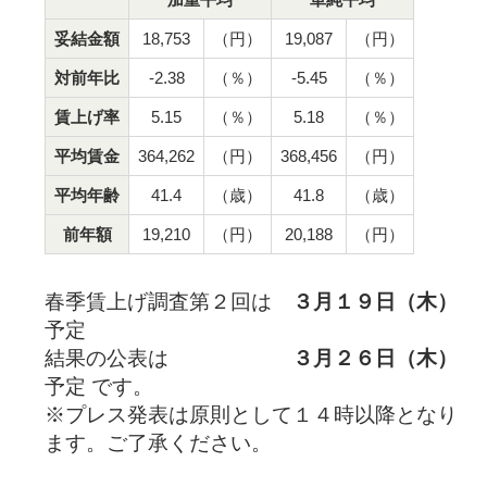
妥結金額
18,753
（円）
19,087
（円）
対前年比
-2.38
（％）
-5.45
（％）
賃上げ率
5.15
（％）
5.18
（％）
平均賃金
364,262
（円）
368,456
（円）
平均年齢
41.4
（歳）
41.8
（歳）
前年額
19,210
（円）
20,188
（円）
春季賃上げ調査第２回は
３月１９日（木）
予定
結果の公表は
３月２６日（木）
予定 です。
※プレス発表は原則として１４時以降となり
ます。ご了承ください。