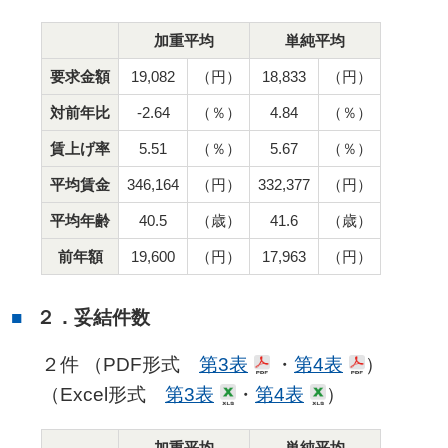
加重平均
単純平均
要求金額
19,082
（円）
18,833
（円）
対前年比
-2.64
（％）
4.84
（％）
賃上げ率
5.51
（％）
5.67
（％）
平均賃金
346,164
（円）
332,377
（円）
平均年齢
40.5
（歳）
41.6
（歳）
前年額
19,600
（円）
17,963
（円）
２．妥結件数
２件 （PDF形式
第3表
・
第4表
）
（Excel形式
第3表
・
第4表
）
加重平均
単純平均