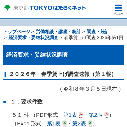
トップページ
労働相談・講座・統計
調査・統計
経済要求・妥結状況調査
春季賃上げ調査 2026年第1回
経済要求・妥結状況調査
２０２６年 春季賃上げ調査速報（第１報）
( 令和８年３月５日現在 ）
１．要求件数
５１ 件 （PDF形式
第1表
・
第2表
）
（Excel形式
第1表
・
第2表
）