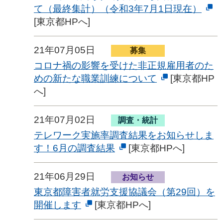
て（最終集計）（令和3年7月1日現在）
[東京都HPへ]
21年07月05日
募集
コロナ禍の影響を受けた非正規雇用者のた
めの新たな職業訓練について
[東京都HP
へ]
21年07月02日
調査・統計
テレワーク実施率調査結果をお知らせしま
す！6月の調査結果
[東京都HPへ]
21年06月29日
お知らせ
東京都障害者就労支援協議会（第29回）を
開催します
[東京都HPへ]