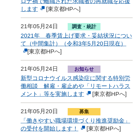
ロナ禍で離職された求職者の再就職を応援
します
[東京都HPへ]
21年05月24日
調査・統計
2021年 春季賃上げ要求・妥結状況につい
て（中間集計）（令和3年5月20日現在）
[東京都HPへ]
21年05月24日
お知らせ
新型コロナウイルス感染症に関する特別労
働相談 解雇・雇止めや「リモートハラス
メント」等を実施します
[東京都HPへ]
21年05月20日
募集
「働きやすい職場環境づくり推進奨励金」
の受付を開始します！
[東京都HPへ]