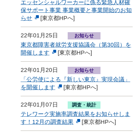
エッセンシャルワーカーに係る緊急人材確
保サポート事業 事業概要と事業開始のお知
らせ
[東京都HPへ]
22年01月25日
お知らせ
東京都障害者就労支援協議会（第30回）を
開催します
[東京都HPへ]
22年01月20日
お知らせ
「公労使による『新しい東京』実現会議」
を開催します
[東京都HPへ]
22年01月07日
調査・統計
テレワーク実施率調査結果をお知らせしま
す！12月の調査結果
[東京都HPへ]