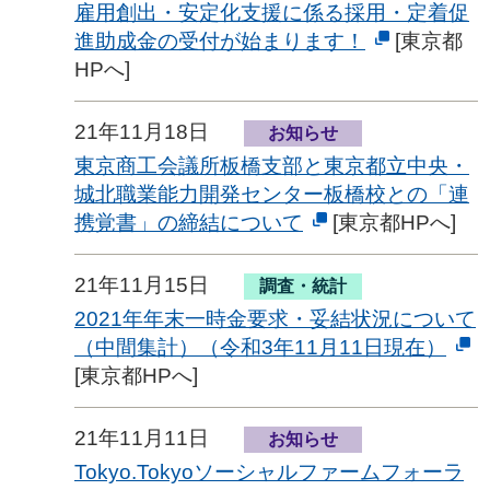
雇用創出・安定化支援に係る採用・定着促
進助成金の受付が始まります！
[東京都
HPへ]
21年11月18日
お知らせ
東京商工会議所板橋支部と東京都立中央・
城北職業能力開発センター板橋校との「連
携覚書」の締結について
[東京都HPへ]
21年11月15日
調査・統計
2021年年末一時金要求・妥結状況について
（中間集計）（令和3年11月11日現在）
[東京都HPへ]
21年11月11日
お知らせ
Tokyo.Tokyoソーシャルファームフォーラ