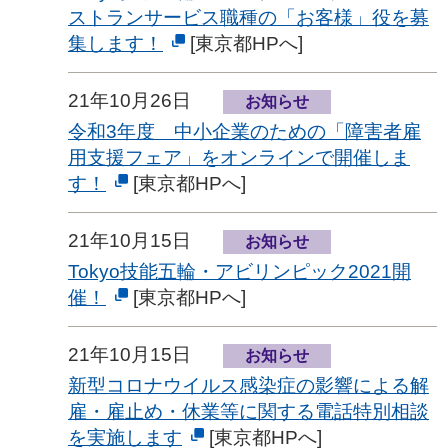
ストランサービス職種の「お客様」役を募
集します！
[東京都HPへ]
21年10月26日
お知らせ
令和3年度 中小企業のための「障害者雇
用支援フェア」をオンラインで開催しま
す！
[東京都HPへ]
21年10月15日
お知らせ
Tokyo技能五輪・アビリンピック2021開
催！
[東京都HPへ]
21年10月15日
お知らせ
新型コロナウイルス感染症の影響による解
雇・雇止め・休業等に関する電話特別相談
を実施します
[東京都HPへ]