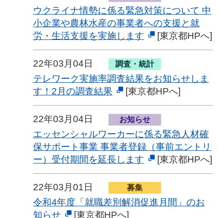
ウクライナ情勢に係る緊急対策について 中
小企業や農林水産の事業者への支援と就
労・生活支援を実施します
[東京都HPへ]
22年03月04日
調査・統計
テレワーク実施率調査結果をお知らせしま
す！2月の調査結果
[東京都HPへ]
22年03月04日
お知らせ
エッセンシャルワーカーに係る緊急人材確
保サポート事業 事業者登録（事前エントリ
ー）受付期間を延長します
[東京都HPへ]
22年03月01日
募集
令和4年度「就職差別解消促進月間」のお
知らせ
[東京都HPへ]