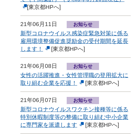
[東京都HPへ]
21年06月11日
お知らせ
新型コロナウイルス感染症緊急対策に係る
雇用環境整備促進奨励金の受付期間を延長
します！
[東京都HPへ]
21年06月08日
お知らせ
女性の活躍推進・女性管理職の登用拡大に
取り組む企業を応援！
[東京都HPへ]
21年06月07日
お知らせ
新型コロナウイルスワクチン接種等に係る
特別休暇制度等の整備に取り組む中小企業
に専門家を派遣します
[東京都HPへ]