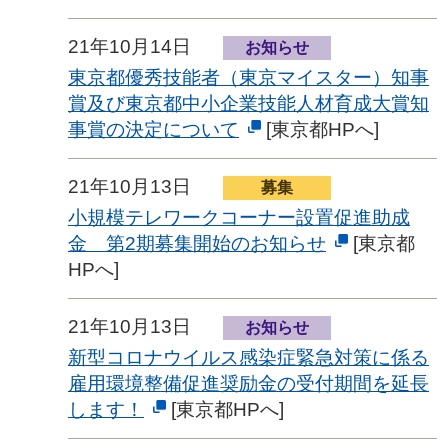
21年10月14日
お知らせ
東京都優秀技能者（東京マイスター）知事
賞及び東京都中小企業技能人材育成大賞知
事賞の決定について
[東京都HPへ]
21年10月13日
募集
小規模テレワークコーナー設置促進助成
金 第2期募集開始のお知らせ
[東京都
HPへ]
21年10月13日
お知らせ
新型コロナウイルス感染症緊急対策に係る
雇用環境整備促進奨励金の受付期間を延長
します！
[東京都HPへ]