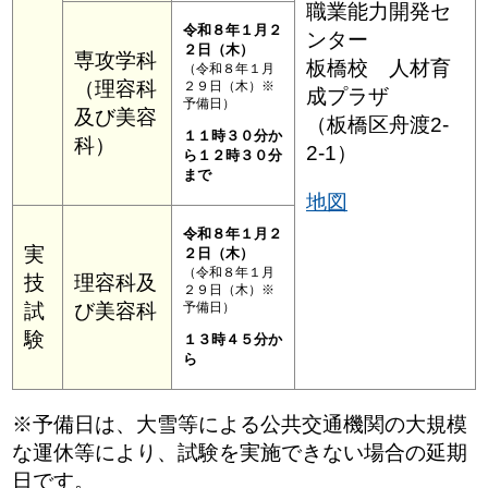
職業能力開発セ
令和８年１月２
ンター
２日（木）
専攻学科
板橋校 人材育
（令和８年１月
（理容科
２９日（木）※
成プラザ
予備日）
及び美容
（板橋区舟渡2-
１１時３０分か
科）
2-1）
ら１２時３０分
まで
地図
令和８年１月２
実
２日（木）
（令和８年１月
技
理容科及
２９日（木）※
試
び美容科
予備日）
験
１３時４５分か
ら
※予備日は、大雪等による公共交通機関の大規模
な運休等により、試験を実施できない場合の延期
日です。