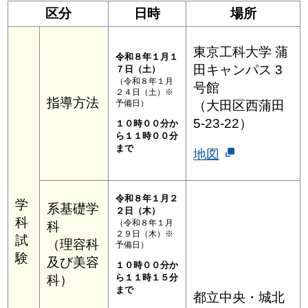
区分
日時
場所
東京工科大学 蒲
令和８年１月１
田キャンパス 3
７日（土）
（令和８年１月
号館
２４日（土）※
指導方法
予備日）
（大田区西蒲田
5-23-22）
１０時００分か
ら１１時００分
まで
地図
令和８年１月２
学
系基礎学
２日（木）
科
（令和８年１月
科
２９日（木）※
試
（理容科
予備日）
験
及び美容
１０時００分か
ら１１時１５分
科）
まで
都立中央・城北