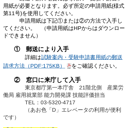
用紙が必要となります。必ず所定の申請用紙(様式
第11号)を使用してください。
申請用紙は下記①または②の方法で入手し
てください。
（申請用紙はHPからはダウンロー
ドできません）
① 郵送により入手
詳細は
試験案内・受験申請書用紙の郵送
請求方法（PDF:175KB）
をご確認ください。
② 窓口に来庁して入手
東京都庁第一本庁舎 21階北側 産業労
働局 雇用就業部 能力開発課 技能評価担当
TEL：03-5320-4717
（あお色「D」エレベータの利用が便利
です）