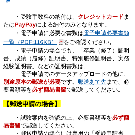
・受験手数料の納付は、
クレジットカード
ま
たは
PayPay
による納付のみとなります。
・電子申請に必要な書類は
電子申請必要書類
一覧（PDF:116KB）
をご確認ください。
・電子申請の場合でも、「卒業（修了）証明
書、成績（履修）証明書、特別履修証明書、実務
経験証明書」などの証明書類は、
電子申請でのデータアップロードの他に、
別途原本の郵送が必要
です。
郵送あて先
まで、
必
要書類等を
必ず簡易書留
で郵送してください。
【郵送申請の場合】
・試験案内を確認の上、必要書類等を
必ず簡
易書留
で郵送してください。
・郵送申請の場合には専用の「受験申請書」