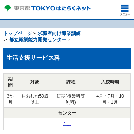
トップページ
求職者向け職業訓練
都立職業能力開発センター
生活支援サービス科
期
対象
課程
入校時期
間
3か
おおむね50歳
短期(授業料等
4月・7月・10
月
以上
無料)
月・1月
センター