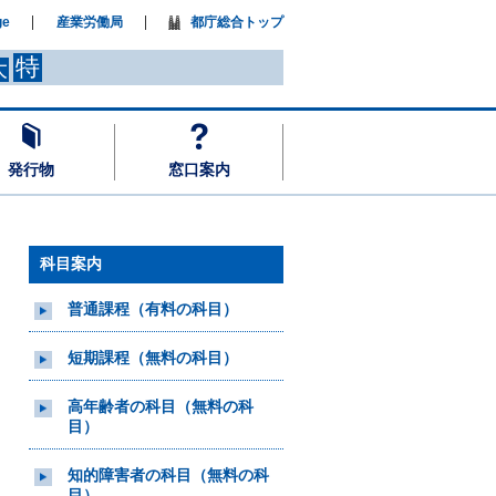
ge
産業労働局
都庁総合トップ
特
大
発行物
窓口案内
科目案内
普通課程（有料の科目）
短期課程（無料の科目）
高年齢者の科目（無料の科
目）
知的障害者の科目（無料の科
目）