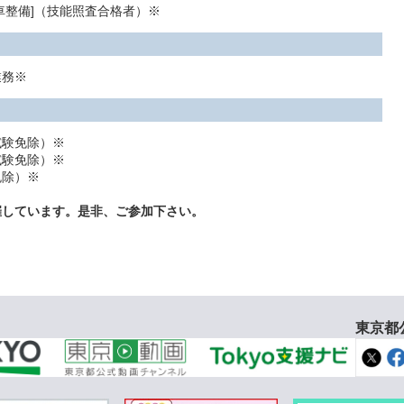
整備]（技能照査合格者）※
業務※
験免除）※
験免除）※
除）※
催しています。是非、ご参加下さい。
東京都