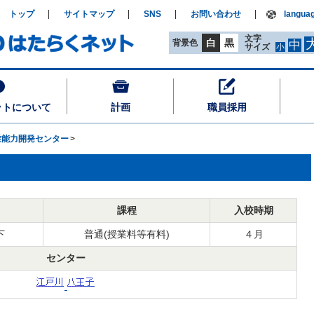
トップ
サイトマップ
SNS
お問い合わせ
langua
文字
白
黒
背景色
中
サイズ
小
ットについて
計画
職員採用
業能力開発センター
課程
入校時期
下
普通(授業料等有料)
４月
センター