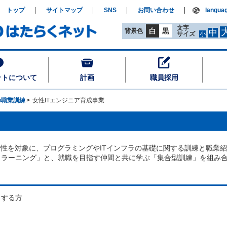
トップ
サイトマップ
SNS
お問い合わせ
langua
文字
白
黒
背景色
中
サイズ
小
ットについて
計画
職員採用
の職業訓練
女性ITエンジニア育成事業
性を対象に、プログラミングやITインフラの基礎に関する訓練と職業
ｅラーニング」と、就職を目指す仲間と共に学ぶ「集合型訓練」を組み
する方