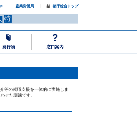
ge
産業労働局
都庁総合トップ
特
大
発行物
窓口案内
紹介等の就職支援を一体的に実施しま
合わせた訓練です。