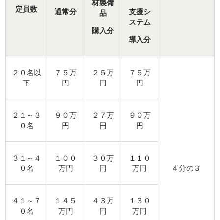
材製備
定員数
通常分
支援シ
品
ステム
購入分
導入分
２０名以
７５万
２５万
７５万
下
円
円
円
２１～３
９０万
２７万
９０万
０名
円
円
円
３１～４
１００
３０万
１１０
０名
万円
円
万円
４分の３
４１～７
１４５
４３万
１３０
０名
万円
円
万円