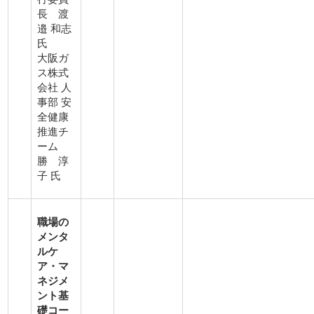
長 渡
邉 和志
氏
大阪ガ
ス株式
会社 人
事部 安
全健康
推進チ
ーム
勝 淳
子 氏
職場の
メンタ
ルケ
ア・マ
ネジメ
ント基
礎コー