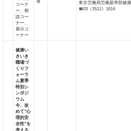
者
東京労働局労働基準部健
コーナ
☎03（3512）1616
ー、相
談コー
ナー、
展示コ
ーナー
健康い
きいき
職場づ
くりフ
ォーラ
ム夏季
特別シ
ンポジ
ウム
今、改
めて"心
理的安
全性"を
考える