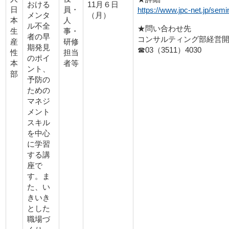
11月６日
おける
日
員・
https://www.jpc-net.jp/semi
（月）
メンタ
本
人
ル不全
★問い合わせ先
生
事・
者の早
コンサルティング部経営
産
研修
期発見
☎03（3511）4030
性
担当
のポイ
本
者等
ント、
部
予防の
ための
マネジ
メント
スキル
を中心
に学習
する講
座で
す。ま
た、い
きいき
とした
職場づ