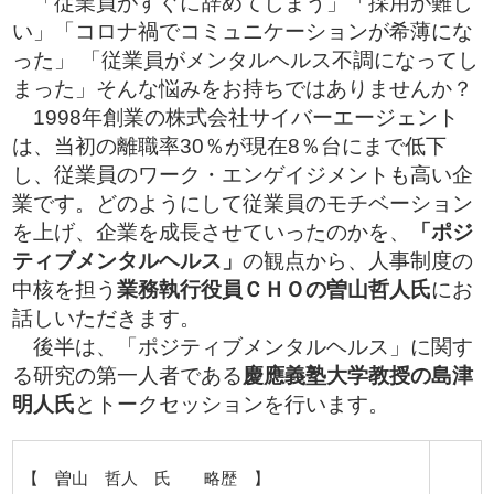
「従業員がすぐに辞めてしまう」「採用が難し
い」「コロナ禍でコミュニケーションが希薄にな
った」 「従業員がメンタルヘルス不調になってし
まった」そんな悩みをお持ちではありませんか？
1998年創業の株式会社サイバーエージェント
は、当初の離職率30％が現在8％台にまで低下
し、従業員のワーク・エンゲイジメントも高い企
業です。どのようにして従業員のモチベーション
を上げ、企業を成長させていったのかを、
「ポジ
ティブメンタルヘルス」
の観点から、人事制度の
中核を担う
業務執行役員ＣＨＯの曽山哲人氏
にお
話しいただきます。
後半は、「ポジティブメンタルヘルス」に関す
る研究の第一人者である
慶應義塾大学教授の島津
明人氏
とトークセッションを行います。
【 曽山 哲人 氏 略歴 】