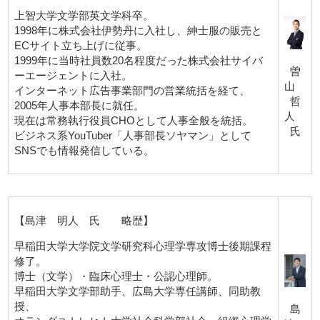
上智大学文学部英文学科卒。
1998年に株式会社伊勢丹に入社し、紳士服の販売と
ECサイト立ち上げに従事。
1999年に当時社員数20名程度だった株式会社サイバ
曽
ーエージェントに入社。
山
インターネット広告事業部門の営業統括を経て、
哲
2005年人事本部長に就任。
人
現在は常務執行役員CHOとして人事全般を統括。
氏
ビジネス系YouTuber「人事部長ソヤマン」として
SNSでも情報発信している。
【島津 明人 氏 略歴】
早稲田大学大学院文学研究科心理学専攻博士後期課程
修了。
博士（文学）・臨床心理士・公認心理師。
早稲田大学文学部助手、広島大学専任講師、同助教
授、
島