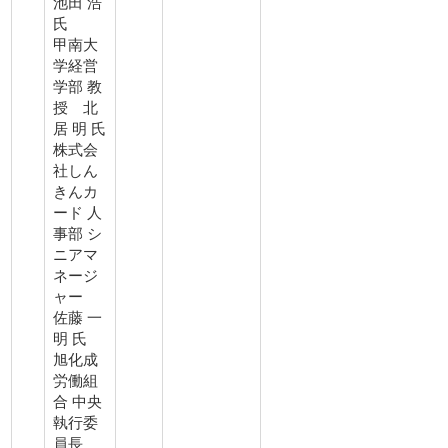
池田 浩
氏
甲南大
学経営
学部 教
授 北
居 明 氏
株式会
社しん
きんカ
ード 人
事部 シ
ニアマ
ネージ
ャー
佐藤 一
明 氏
旭化成
労働組
合 中央
執行委
員長