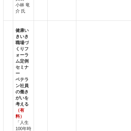
小林 竜
介 氏
健康い
きいき
職場づ
くりフ
ォーラ
ム定例
セミナ
ー
ベテラ
ン社員
の働き
がいを
考える
（有
料）
「人生
100年時