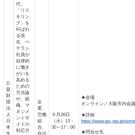
代」
「リス
キリン
グ」を
叫ばれ
る現
在、ベ
テラン
社員が
自律的
に働き
がいを
高める
公
ための
益
方法論
財
★会場
や、組
団
企
オンライン／大阪市内会
織、マ
法
業、
ネジメ
人
労働
９月26日
★詳細
ントサ
日
組
（火）13：
https://www.jpc-net.jp/semi
イドの
本
合、
30～17：00
対応方
★問合せ先
生
自治