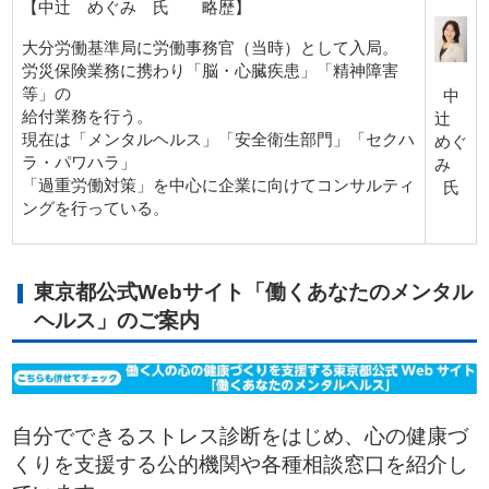
【中辻 めぐみ 氏 略歴】
大分労働基準局に労働事務官（当時）として入局。
労災保険業務に携わり「脳・心臓疾患」「精神障害
等」の
中
給付業務を行う。
辻
現在は「メンタルヘルス」「安全衛生部門」「セクハ
めぐ
ラ・パワハラ」
み
「過重労働対策」を中心に企業に向けてコンサルティ
氏
ングを行っている。
東京都公式Webサイト「働くあなたのメンタル
ヘルス」のご案内
自分でできるストレス診断をはじめ、心の健康づ
くりを支援する公的機関や各種相談窓口を紹介し