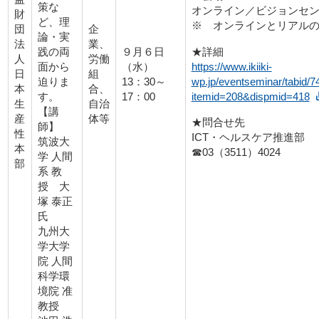
策な
オンライン／ビジョンセ
財
ど、理
※ オンラインとリアル
団
企
論・実
法
業、
★詳細
践の両
９月６日
人
労働
https://www.ikiiki-
面から
（水）
日
組
wp.jp/eventseminar/tabid/7
迫りま
13：30～
本
合、
itemid=208&dispmid=418
す。
17：00
生
自治
【講
産
体等
★問合せ先
師】
性
ICT・ヘルスケア推進部
筑波大
本
☎03（3511）4024
学 人間
部
系 教
授 大
塚 泰正
氏
九州大
学大学
院 人間
科学環
境院 准
教授