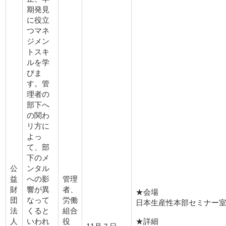
期発見
に役立
つマネ
ジメン
トスキ
ルを学
びま
す。管
理者の
部下へ
の関わ
リ方に
よっ
て、部
下のメ
公
ンタル
益
管理
への影
財
者、
響が異
★会場
団
労働
なって
日本生産性本部セミナー
法
組合
くると
★詳細
人
役
いわれ