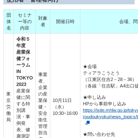
団
セミナ
対象
体
ー等の
開催日時
会場、問
者
名
内容
令和５
年度
産業保
健フォ
ーラム
★会場
IN
ティアラこうとう
事業
TOKYO
（江東区住吉2－28－36）
者、
2023
（各線「住吉駅」A4出口
企業
産業保
東
の産
★申し込み
健に関
京
業保
10月11日
HPから事前申し込み
する特
労
健・
（水）
https://jsite.mhlw.go.jp/toky
別講
働
安全
10:30~16:00
roudoukyoku/news_topics/
演・事
局
衛生
例発
管理
表、健
担当
★問い合わせ先
康測定