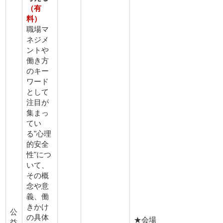
（有
料）
職場マ
ネジメ
ントや
働き方
のキー
ワード
として
注目が
集まっ
てい
る"心理
的安全
性"につ
いて、
その概
念や意
義、働
きかけ
公
の具体
★会場
益