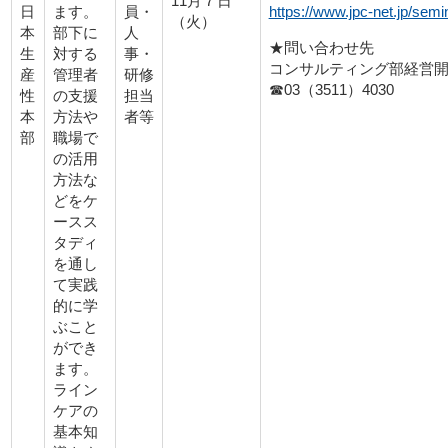
11月７日
https://www.jpc-net.jp/semi
日
員・
ます。
（火）
本
人
部下に
★問い合わせ先
生
事・
対する
コンサルティング部経営
産
研修
管理者
☎03（3511）4030
性
担当
の支援
本
者等
方法や
部
職場で
の活用
方法な
どをケ
ースス
タディ
を通し
て実践
的に学
ぶこと
ができ
ます。
ライン
ケアの
基本知