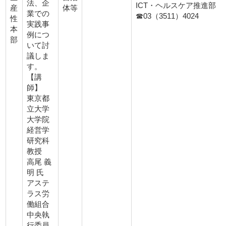
法、企
ICT・ヘルスケア推進部
産
体等
業での
☎03（3511）4024
性
実践事
本
例につ
部
いて討
議しま
す。
【講
師】
東京都
立大学
大学院
経営学
研究科
教授
高尾 義
明 氏
アステ
ラス労
働組合
中央執
行委員