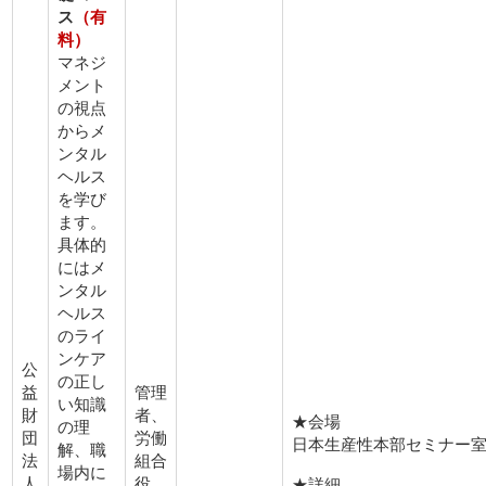
ス
（有
料）
マネジ
メント
の視点
からメ
ンタル
ヘルス
を学び
ます。
具体的
にはメ
ンタル
ヘルス
のライ
ンケア
公
の正し
益
管理
い知識
財
者、
★会場
の理
団
労働
日本生産性本部セミナー
解、職
法
組合
場内に
人
役
★詳細