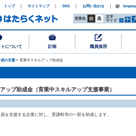
トップ
サイトマップ
SNS
お問い合わせ
langua
文字
白
黒
背景色
中
サイズ
小
ットについて
計画
職員採用
育成の支援
育業中スキルアップ助成金
アップ助成金（育業中スキルアップ支援事業）
業員を支援する企業に対し、受講料等の一部を助成します。