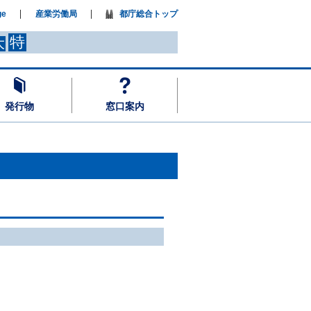
ge
産業労働局
都庁総合トップ
特
大
発行物
窓口案内