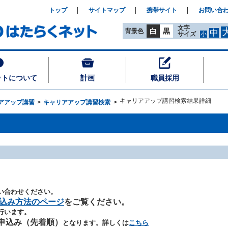
トップ
サイトマップ
携帯サイト
お問い合
文字
白
黒
背景色
中
サイズ
小
ットについて
計画
職員採用
キャリアアップ講習検索結果詳細
アアップ講習
キャリアアップ講習検索
い合わせください。
込み方法のページ
をご覧ください。
行います。
申込み（先着順）
となります。詳しくは
こちら