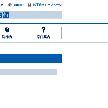
わせ
English
都庁総合トップページ
特
大
発行物
窓口案内