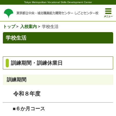
Tokyo Metropolitan Vocational Skills Development Center
トップ
入校案内
学校生活
学校生活
訓練期間・訓練休業日
訓練期間
令和８年度
■６か月コース