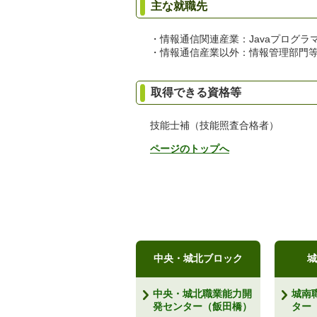
主な就職先
・情報通信関連産業：Javaプログラマ
・情報通信産業以外：情報管理部門等
取得できる資格等
技能士補（技能照査合格者）
ページのトップへ
中央・城北ブロック
城
中央・城北職業能力開
城南
発センター（飯田橋）
ター