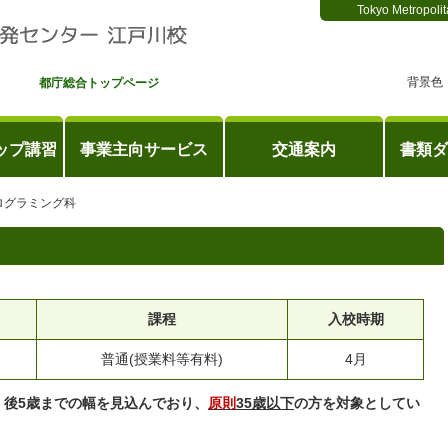
Tokyo Metropolit
背景色
都庁総合トップページ
ップ講習
事業主向サービス
交通案内
書類ダ
ログラミング科
課程
入校時期
普通(授業料等有料)
4月
、後5歳までの幅を見込んでおり、
原則
35歳以下
の方を対象としてい