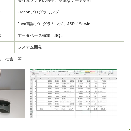
表計算ソフトの操作、簡単なデータ分析
グ
Pythonプログラミング
Java言語
プログラミング、JSP／Servlet
習
データベース構築、SQL
システム開発
法、社会 等