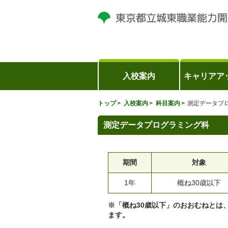
入校案内
キャリアア
トップ
入校案内
科目案内
測定データプ
測定データプログラミング科
期間
対象
1年
概ね30歳以下
※「概ね30歳以下」のおおむねとは
ます。