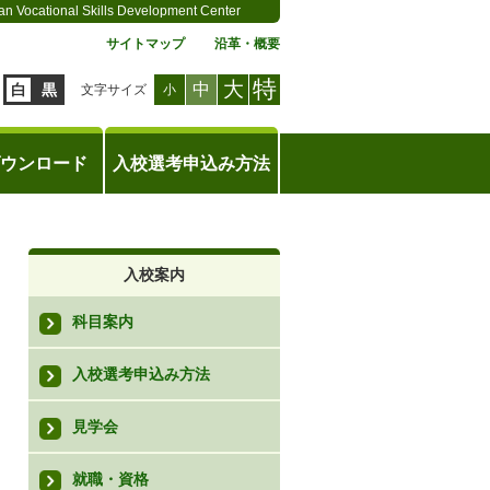
an Vocational Skills Development Center
サイトマップ
沿革・概要
特
大
中
白
黒
文字サイズ
小
ウンロード
入校選考申込み方法
入校案内
科目案内
入校選考申込み方法
見学会
就職・資格