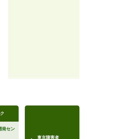
ク
開発セン
）
東京障害者