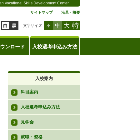
an Vocational Skills Development Center
サイトマップ
沿革・概要
特
大
中
白
黒
文字サイズ
小
ウンロード
入校選考申込み方法
入校案内
科目案内
入校選考申込み方法
見学会
就職・資格