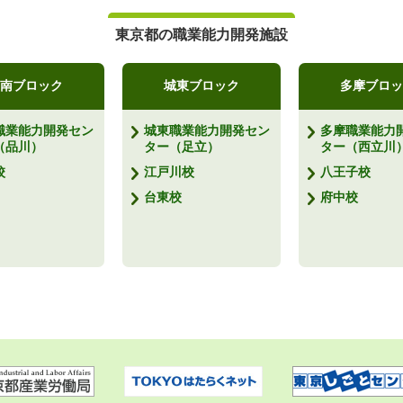
東京都の職業能力開発施設
南ブロック
城東ブロック
多摩ブロッ
職業能力開発セン
城東職業能力開発セン
多摩職業能力
（品川）
ター（足立）
ター（西立川
校
江戸川校
八王子校
台東校
府中校