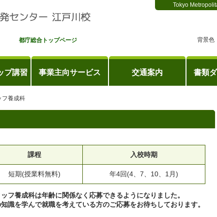
Tokyo Metropolit
背景色
都庁総合トップページ
ップ講習
事業主向サービス
交通案内
書類ダ
ッフ養成科
課程
入校時期
短期(授業料無料)
年4回(4、7、10、1月)
タッフ養成科は年齢に関係なく応募できるようになりました。
の知識を学んで就職を考えている方のご応募をお待ちしております。