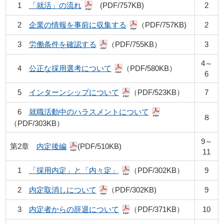
1
「就活」の流れ
(PDF/757KB)
2
2
企業の情報を事前に収集する
（
PDF/757KB)
2
3
労働条件を確認する
（P
DF/755KB）
3
4～
4
公正な採用選考について
（P
DF/580KB）
6
5
インターンシップについて
（
PDF/523KB）
7
6
就職活動中のハラスメントについて
８
（P
DF/303KB）
9～
第2章
内定後編
(PDF/510KB)
11
1
「採用内定」と「内々定」
（PD
F/302KB）
9
2
内定取消しについて
（PDF/302KB)
9
3
内定者からの辞退について
（PD
F/371KB）
10