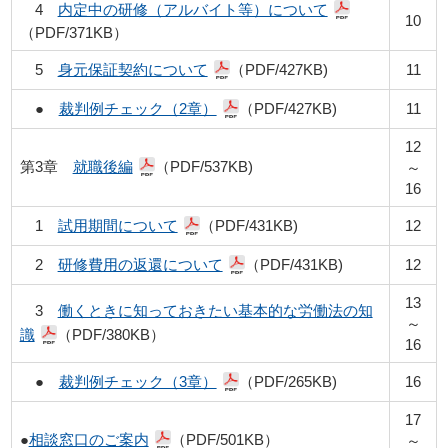
4
内定中の研修（アルバイト等）について
10
（PD
F/371KB）
5
身元保証契約について
（PDF
/427KB)
11
●
裁判例チェック（2章）
（
PDF
/427KB)
11
12
第3章
就職後編
（PDF/537KB)
～
16
1
試用期間について
（
PDF/431KB)
12
2
研修費用の返還について
（
PDF/431KB)
12
13
3
働くときに知っておきたい基本的な労働法の知
～
識
（
PDF/380KB）
16
●
裁判例チェック（3章）
（PDF/265KB)
16
17
●
相談窓口のご案内
（PDF/501KB）
～