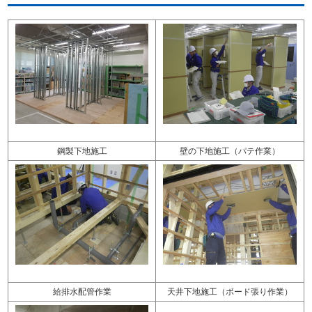
鋼製下地施工
壁の下地施工（パテ作業）
給排水配管作業
天井下地施工（ボード張り作業）