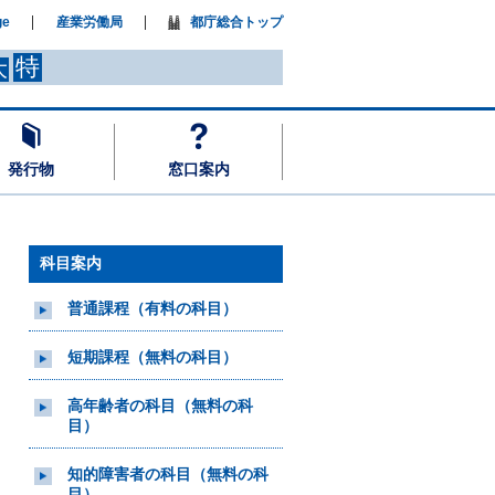
ge
産業労働局
都庁総合トップ
特
大
発行物
窓口案内
科目案内
普通課程（有料の科目）
短期課程（無料の科目）
高年齢者の科目（無料の科
目）
知的障害者の科目（無料の科
目）