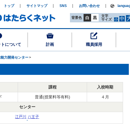
トップ
サイトマップ
SNS
お問い合わせ
langua
文字
白
黒
背景色
中
サイズ
小
ットについて
計画
職員採用
業能力開発センター
課程
入校時期
下
普通(授業料等有料)
４月
センター