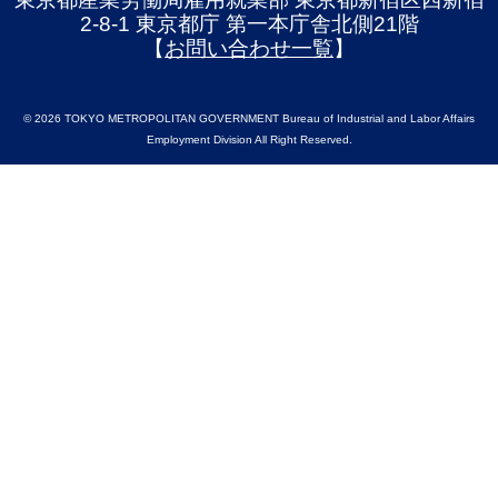
2-8-1 東京都庁 第一本庁舎北側21階
【
お問い合わせ一覧
】
© 2026 TOKYO METROPOLITAN GOVERNMENT Bureau of Industrial and Labor Affairs
Employment Division All Right Reserved.