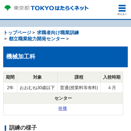
トップページ
求職者向け職業訓練
都立職業能力開発センター
機械加工科
期間
対象
課程
入校時期
2年
おおむね30歳以下
普通(授業料等有料)
４月
センター
訓練の様子