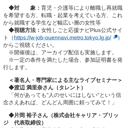
◆
対 象：
育児・介護等により離職し再就職
を希望する方、転職・起業を考えている方、これ
から就職する学生など幅広い層の女性等
◆
視聴方法：
女性しごと応援ナビPlus公式サイ
ト（
https://w-job-ouennavi.metro.tokyo.lg.jp/
）
からご視聴ください。
※開催後は、アーカイブ配信も実施します。
※一定の条件を満たした場合、参加証明書を発
行します。
＜
著名人・専門家による主なライブセミナー
＞
◆渡辺 満里奈
さん（タレント）
「何があっても"人のせいにはしない"という信
念さえあれば、どんどん周囲に頼ってみて！」
◆片岡 裕子さん
（
株式会社キャリア・ブリッ
ジ 代表取締役
）