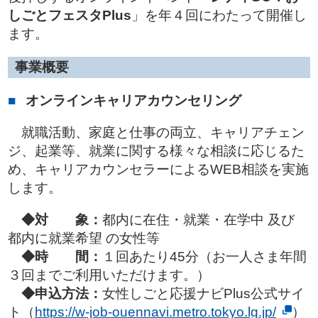
しごとフェスタPlus
」を年４回にわたって開催し
ます。
事業概要
オンラインキャリアカウンセリング
就職活動、家庭と仕事の両立、キャリアチェン
ジ、起業等、就業に関する様々な相談に応じるた
め、キャリアカウンセラーによるWEB相談を実施
します。
◆対 象：
都内に在住・就業・在学中 及び
都内に就業希望 の女性等
◆時 間：
１回あたり45分（お一人さま年間
３回までご利用いただけます。）
◆申込方法：
女性しごと応援ナビPlus公式サイ
ト（
https://w-job-ouennavi.metro.tokyo.lg.jp/
）