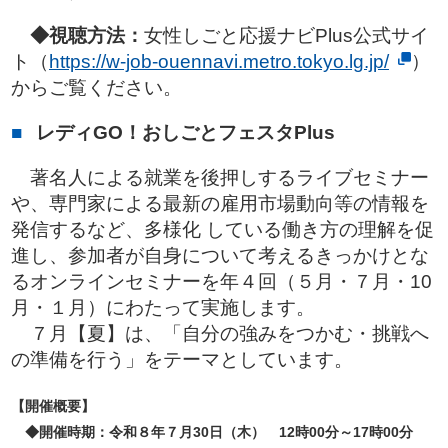
◆視聴方法：
女性しごと応援ナビPlus公式サイ
ト（
https://w-job-ouennavi.metro.tokyo.lg.jp/
）
からご覧ください。
レディGO！おしごとフェスタPlus
著名人による就業を後押しするライブセミナー
や、専門家による最新の雇用市場動向等の情報を
発信するなど、多様化 している働き方の理解を促
進し、参加者が自身について考えるきっかけとな
るオンラインセミナーを年４回（５月・７月・10
月・１月）にわたって実施します。
７月【夏】は、「自分の強みをつかむ・挑戦へ
の準備を行う」をテーマとしています。
【開催概要】
◆
開催時期
：
令和８年７月30日（木） 12時00分～17時00分