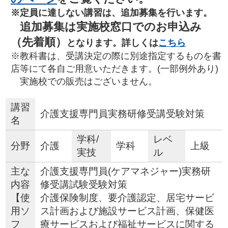
※定員に達しない講習は、追加募集を行います。
追加募集は実施校窓口でのお申込み
（先着順）
となります。詳しくは
こちら
※教科書は、受講決定の際に別途指定するものを書
店等にて各自ご用意いただきます。(一部例外あり)
実施校での販売はございません。
講習
介護支援専門員実務研修受講受験対策
名
学科/
レベ
分野
介護
学科
上級
実技
ル
主な
介護支援専門員(ケアマネジャー)実務研
内容
修受講試験受験対策
【使
介護保険制度、要介護認定、居宅サービ
用ソ
ス計画および施設サービス計画、保健医
フ
療サービスおよび福祉サービスに関する