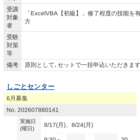
受講
「ExcelVBA【初級】」修了程度の技能
対象
方
者
受験
対策
等
備考
原則として､セットで一括申込いただきます｡(
しごとセンター
6月募集
No. 202607880141
実施日
8/17(月)、8/24(月)
(曜日)
9:30～
20