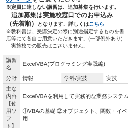
※定員に達しない講習は、追加募集を行います。
追加募集は実施校窓口でのお申込み
（先着順）
となります。詳しくは
こちら
※教科書は、受講決定の際に別途指定するものを書
店等にて各自ご用意いただきます。(一部例外あり)
実施校での販売はございません。
講習
ExcelVBA(プログラミング実践編)
名
分野
情報
学科/実技
実技
主な
内容
ExcelVBAを利用して実務的な業務シス
【使
用ソ
①VBAの基礎 ②オブジェクト、関数・イ
フ
ト】