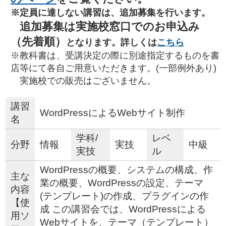
※定員に達しない講習は、追加募集を行います。
追加募集は実施校窓口でのお申込み
（先着順）
となります。詳しくは
こちら
※教科書は、受講決定の際に別途指定するものを書
店等にて各自ご用意いただきます。(一部例外あり)
実施校での販売はございません。
講習
WordPressによるWebサイト制作
名
学科/
レベ
分野
情報
実技
中級
実技
ル
WordPressの概要、システムの構成、作
主な
業の概要、WordPressの設定、テーマ
内容
(テンプレート)の作成、プラグインの作
【使
成 この講習会では、WordPressによる
用ソ
Webサイトを、テーマ（テンプレート）