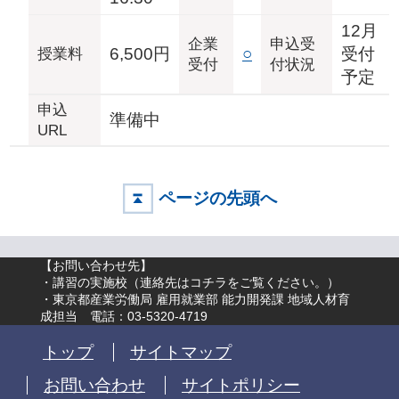
12月
企業
申込受
6,500円
○
受付
授業料
受付
付状況
予定
申込
準備中
URL
ページの先頭へ
【お問い合わせ先】
・講習の実施校（
連絡先はコチラをご覧ください。
）
・東京都産業労働局 雇用就業部 能力開発課 地域人材育
成担当 電話：03-5320-4719
トップ
サイトマップ
お問い合わせ
サイトポリシー