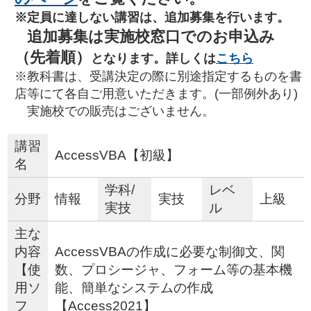
※定員に達しない講習は、追加募集を行います。
追加募集は実施校窓口でのお申込み
（先着順）
となります。詳しくは
こちら
※教科書は、受講決定の際に別途指定するものを書
店等にて各自ご用意いただきます。(一部例外あり)
実施校での販売はございません。
講習
AccessVBA【初級】
名
学科/
レベ
分野
情報
実技
上級
実技
ル
主な
内容
AccessVBAの作成に必要な制御文、関
【使
数、プロシージャ、フォーム等の基本機
用ソ
能、簡単なシステムの作成
フ
【Access2021】