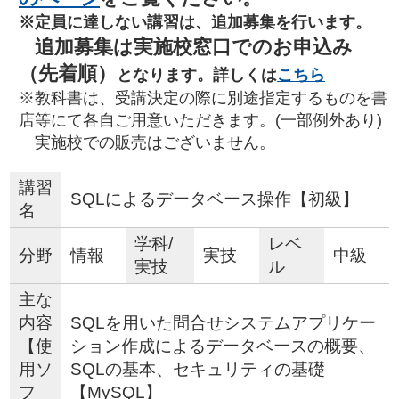
※定員に達しない講習は、追加募集を行います。
追加募集は実施校窓口でのお申込み
（先着順）
となります。詳しくは
こちら
※教科書は、受講決定の際に別途指定するものを書
店等にて各自ご用意いただきます。(一部例外あり)
実施校での販売はございません。
講習
SQLによるデータベース操作【初級】
名
学科/
レベ
分野
情報
実技
中級
実技
ル
主な
内容
SQLを用いた問合せシステムアプリケー
【使
ション作成によるデータベースの概要、
用ソ
SQLの基本、セキュリティの基礎
フ
【MySQL】