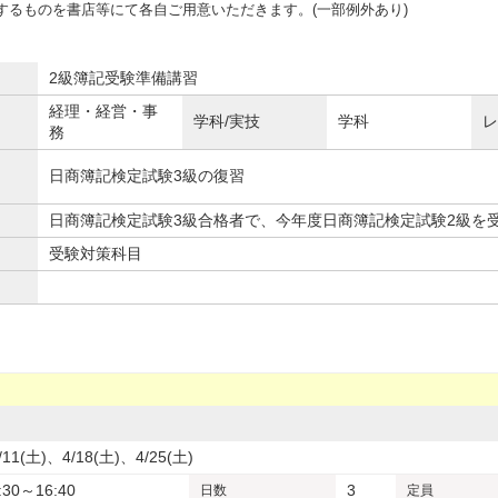
するものを書店等にて各自ご用意いただきます。(一部例外あり)
2級簿記受験準備講習
経理・経営・事
学科/実技
学科
レ
務
日商簿記検定試験3級の復習
日商簿記検定試験3級合格者で、今年度日商簿記検定試験2級を
受験対策科目
/11(土)、4/18(土)、4/25(土)
:30～16:40
3
日数
定員