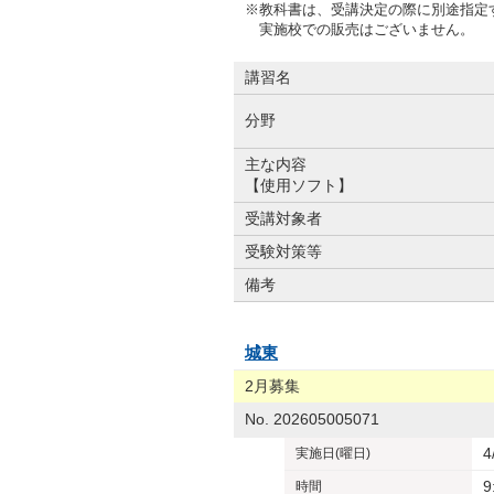
※教科書は、受講決定の際に別途指定
実施校での販売はございません。
講習名
分野
主な内容
【使用ソフト】
受講対象者
受験対策等
備考
城東
2月募集
No. 202605005071
4
実施日
(曜日)
9
時間