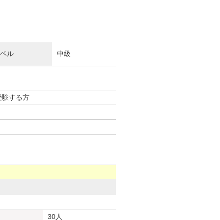
ベル
中級
受験する方
30人