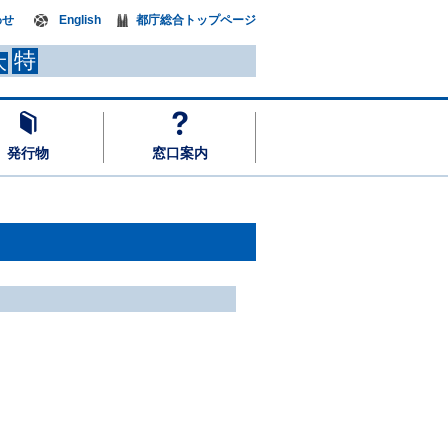
わせ
English
都庁総合トップページ
特
大
発行物
窓口案内