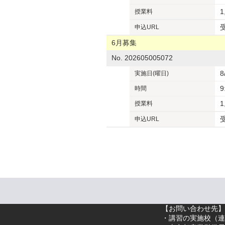
1
授業料
申込URL
6月募集
No. 202605005072
8
実施日
(曜日)
9
時間
1
授業料
申込URL
【お問い合わせ先】
・講習の実施校（
連