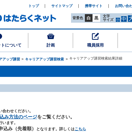
トップ
サイトマップ
携帯サイト
お問い合
文字
白
黒
背景色
中
サイズ
小
ットについて
計画
職員採用
キャリアアップ講習検索結果詳細
アアップ講習
キャリアアップ講習検索
い合わせください。
込み方法のページ
をご覧ください。
行います。
申込み（先着順）
となります。詳しくは
こちら