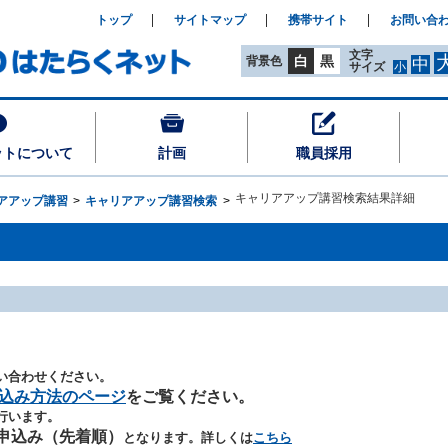
トップ
サイトマップ
携帯サイト
お問い合
文字
白
黒
背景色
中
サイズ
小
ットについて
計画
職員採用
キャリアアップ講習検索結果詳細
アアップ講習
キャリアアップ講習検索
い合わせください。
込み方法のページ
をご覧ください。
行います。
申込み（先着順）
となります。詳しくは
こちら