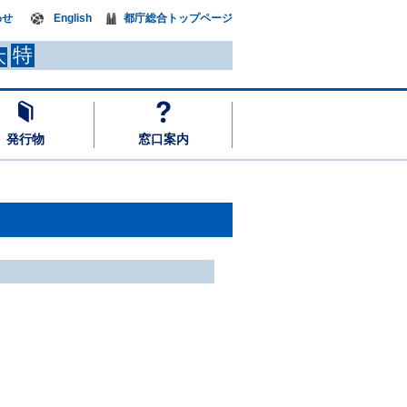
わせ
English
都庁総合トップページ
特
大
発行物
窓口案内