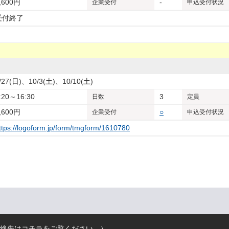
,600円
-
企業
受付
申込受付状況
受付終了
/27(日)、10/3(土)、10/10(土)
:20～16:30
3
日数
定員
,600円
○
企業
受付
申込受付状況
ttps://logoform.jp/form/tmgform/1610780
絡先はコチラをご覧ください。
）