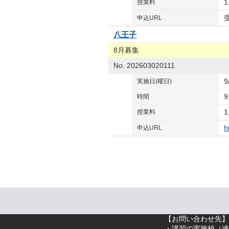
1
授業料
申込URL
八王子
8月募集
No. 202603020111
9
実施日
(曜日)
9
時間
1
授業料
h
申込URL
【お問い合わせ先】
・講習の実施校（
連