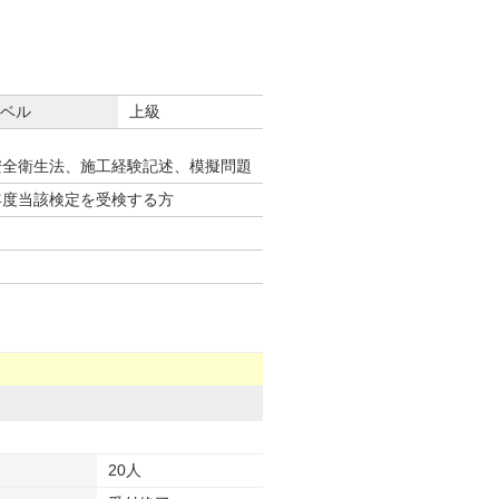
ベル
上級
安全衛生法、施工経験記述、模擬問題
年度当該検定を受検する方
20人