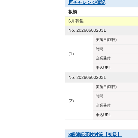
再チャレンジ簿記
板橋
6月募集
No. 202605002031
実施日
(曜日)
時間
(1)
企業
受付
申込URL
No. 202605002031
実施日
(曜日)
時間
(2)
企業
受付
申込URL
3級簿記受験対策【初級】