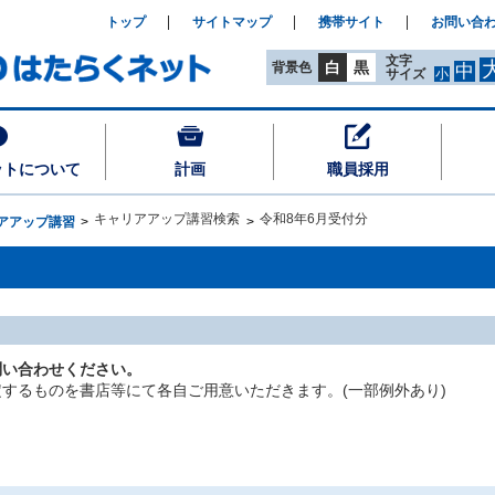
トップ
サイトマップ
携帯サイト
お問い合
文字
白
黒
背景色
中
サイズ
小
ットについて
計画
職員採用
キャリアアップ講習検索
令和8年6月受付分
アアップ講習
問い合わせください。
するものを書店等にて各自ご用意いただきます。(一部例外あり)