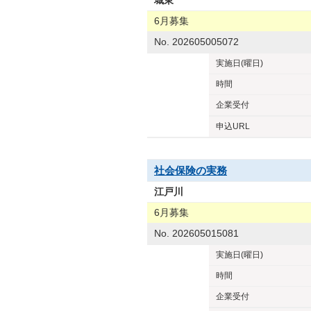
城東
6月募集
No. 202605005072
実施日
(曜日)
時間
企業
受付
申込URL
社会保険の実務
江戸川
6月募集
No. 202605015081
実施日
(曜日)
時間
企業
受付