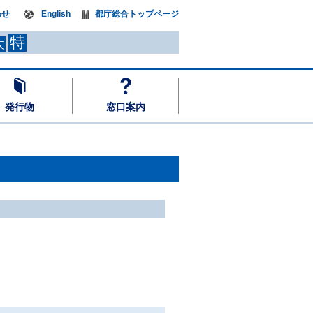
わせ
English
都庁総合トップページ
特
大
発行物
窓口案内