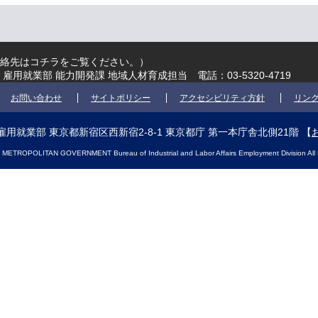
絡先はコチラをご覧ください。
）
雇用就業部 能力開発課 地域人材育成担当 電話：03-5320-4719
お問い合わせ
サイトポリシー
アクセシビリティ方針
リン
用就業部 東京都新宿区西新宿2-8-1 東京都庁 第一本庁舎北側21階
【
ETROPOLITAN GOVERNMENT Bureau of Industrial and Labor Affairs Employment Division All 