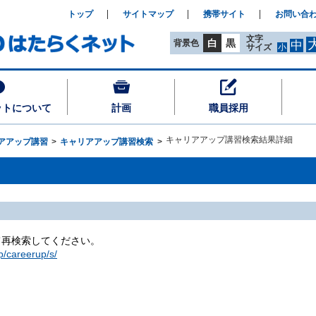
トップ
サイトマップ
携帯サイト
お問い合
文字
白
黒
背景色
中
サイズ
小
ットについて
計画
職員採用
キャリアアップ講習検索結果詳細
アアップ講習
キャリアアップ講習検索
て再検索してください。
p/careerup/s/