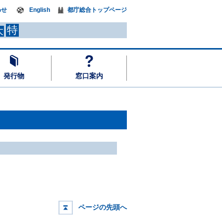
わせ
English
都庁総合トップページ
特
大
発行物
窓口案内
ページの先頭へ