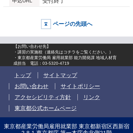
受付終了
申込URL
ページの先頭へ
【お問い合わせ先】
・講習の実施校（
連絡先はコチラをご覧ください。
）
・東京都産業労働局 雇用就業部 能力開発課 地域人材育
成担当 電話：03-5320-4719
トップ
サイトマップ
お問い合わせ
サイトポリシー
アクセシビリティ方針
リンク
東京都公式ホームページ
東京都産業労働局雇用就業部 東京都新宿区西新宿
2-8-1 東京都庁 第一本庁舎北側21階