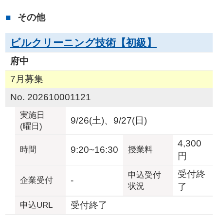
その他
ビルクリーニング技術【初級】
府中
7月募集
No. 202610001121
実施日
9/26(土)、9/27(日)
(曜日)
4,300
9:20~16:30
時間
授業料
円
受付終
申込受付
-
企業
受付
状況
了
受付終了
申込URL