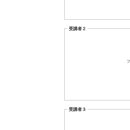
受講者２
フ
受講者３