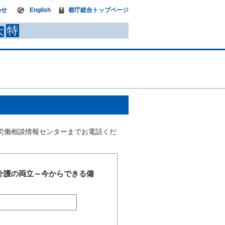
わせ
English
都庁総合トップページ
特
大
労働相談情報センターまでお電話くだ
介護の両立～今からできる備