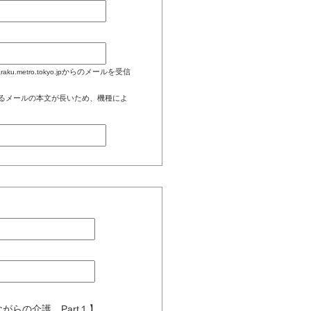
からのメールを受信
aku.metro.tokyo.jp
るメールの本文が長いため、機種によ
きながらの介護 Part１】