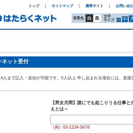
トップ
サイトマップ
携帯サイト
お問い合
文字
白
黒
背景色
中
サイズ
小
ーネット受付
4人まで記入・送信が可能です。5人以上 申し込まれる場合には、直接
【男女月間】誰にでも起こりうる仕事と
えとは～
（例）03-1234-5678