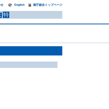
わせ
English
都庁総合トップページ
特
大