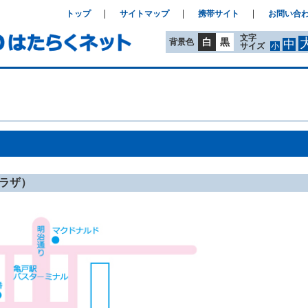
トップ
サイトマップ
携帯サイト
お問い合
文字
白
黒
背景色
中
サイズ
小
ラザ）