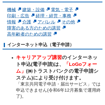
機械
建築・設備
電気・電子
印刷・広告
経理・経営・事務
情報
介護
アパレル
その他
障害のある方のための講習
高年齢者のための講習
インターネット申込（電子申請）
キャリアアップ講習
のインターネッ
ト申込(電子申請)は、
「LoGoフォー
ム」
(㈱トラストバンクの電子申請シ
ステム)により受け付けます。
「東京共同電子申請・届出サービス」では
申込できません(令和6年12月募集で運用終
了)。