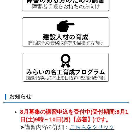
お知らせ
8月募集の講習申込
を受付中(受付期間:8月1
日(土)9時～10日(月)【必着】)です。
➤講習内容の詳細：
こちらをクリック