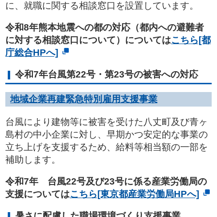
に、就職に関する相談窓口を設置しています。
令和8年熊本地震への都の対応（都内への避難者
に対する相談窓口について）については
こちら[都
庁総合HPへ]
令和7年台風第22号・第23号の被害への対応
地域企業再建緊急特別雇用支援事業
台風により建物等に被害を受けた八丈町及び青ヶ
島村の中小企業に対し、早期かつ安定的な事業の
立ち上げを支援するため、給料等相当額の一部を
補助します。
令和7年 台風22号及び23号に係る産業労働局の
支援については
こちら[東京都産業労働局HPへ]
暑さに配慮した職場環境づくり支援事業