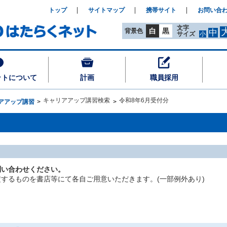
トップ
サイトマップ
携帯サイト
お問い合
文字
白
黒
背景色
中
サイズ
小
ットについて
計画
職員採用
キャリアアップ講習検索
令和8年6月受付分
アアップ講習
問い合わせください。
するものを書店等にて各自ご用意いただきます。(一部例外あり)