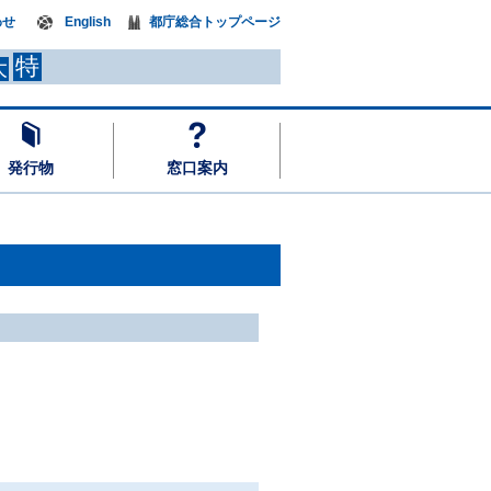
わせ
English
都庁総合トップページ
特
大
発行物
窓口案内