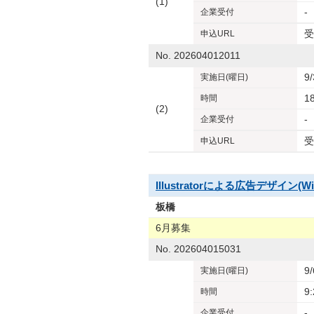
(1)
-
企業
受付
受
申込URL
No. 202604012011
9
実施日
(曜日)
1
時間
(2)
-
企業
受付
受
申込URL
Illustratorによる広告デザイン(W
板橋
6月募集
No. 202604015031
9
実施日
(曜日)
9
時間
-
企業
受付